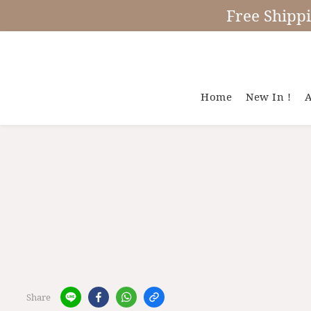
Free Shipp
Home
New In !
A
Share