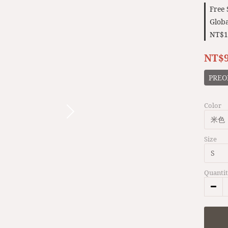
Free
Globa
NT$1
NT$
PREO
Color
Size
Quanti