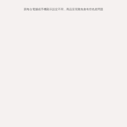
因每台電腦或手機顯示設定不同，商品呈現難免會有些色差問題