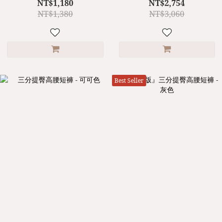
NT$1,180
NT$2,754
NT$1,380
NT$3,060
Best Seller