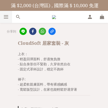
 滿 $2,000 (台灣區) , 國際滿＄10,000 免運
分享到
CloudSoft 居家套裝 - 灰
上衣：
- 輕盈回彈面料，舒適無負擔
- 貼合身形但不緊勒，久穿依然自在
- 固定式罩杯設計，穩定不跑杯
褲子:
- 超柔軟親膚面料，帶有裸感觸感
- 寬鬆版型設計，在家也能輕鬆舒適穿著