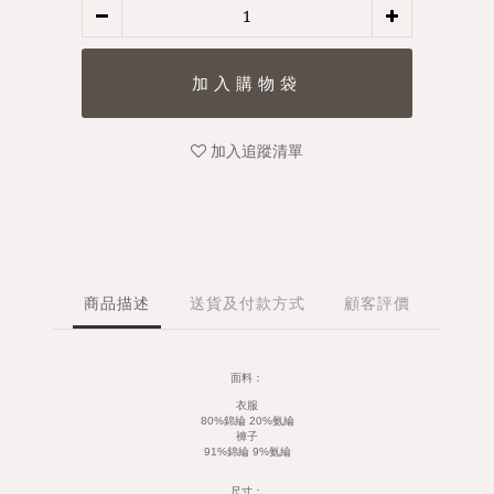
加入追蹤清單
商品描述
送貨及付款方式
顧客評價
面料：
衣服
80%錦綸 20%氨綸
褲子
91%錦綸 9%氨綸
尺寸：