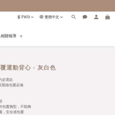
$
TWD
繁體中文
L相關報導
覆運動背心 - 灰白色
L的必選款
高緊緻包覆必備
墊
的包覆胸型，不勒胸
擺，安全感包覆