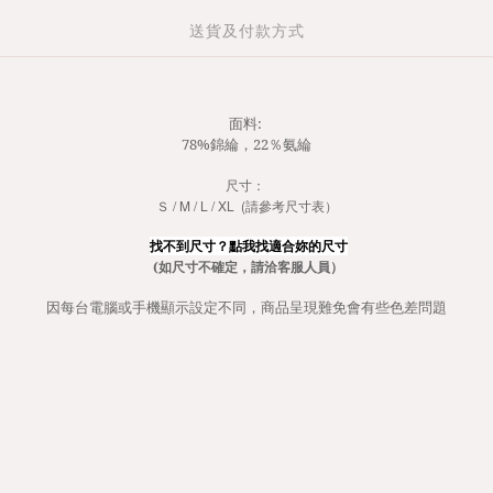
送貨及付款方式
面料:
78%錦綸，22％氨綸
尺寸：
Ｓ / M / L / XL (請參考尺寸表）
找不到尺寸？點我找適合妳的尺寸
(如尺寸不確定，請洽客服人員）
因每台電腦或手機顯示設定不同，商品呈現難免會有些色差問題