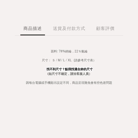
商品描述
送貨及付款方式
顧客評價
面料: 78%錦綸，22％氨綸
尺寸： Ｓ / M / L / XL (請參考尺寸表）
找不到尺寸？點我找適合妳的尺寸
(如尺寸不確定，請洽客服人員）
因每台電腦或手機顯示設定不同，商品呈現難免會有些色差問題