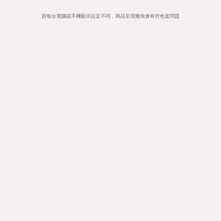
因每台電腦或手機顯示設定不同，商品呈現難免會有些色差問題