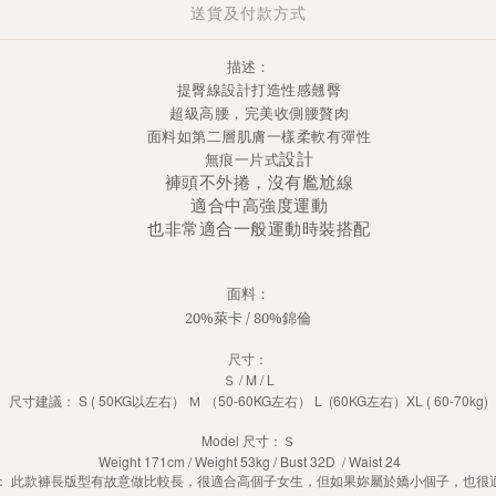
送貨及付款方式
描述：
提臀線設計打造性感翹臀
超級高腰，完美收側腰贅肉
面料如第二層肌膚一樣柔軟有彈性
設計
無痕一片式
褲頭不外捲，沒有尷尬線
適合中高強度運動
也非常適合一般運動時裝搭配
面料：
20%萊卡 / 80%錦倫
尺寸：
Ｓ / M / L
尺寸建議： S ( 50KG以左右） Ｍ （50-60KG左右） L (60KG左右）XL ( 60-70kg)
Model 尺寸：Ｓ
Weight 171cm / Weight 53kg / Bust 32D / Waist 24
： 此款褲長版型有故意做比較長，很適合高個子女生，但如果妳屬於嬌小個子，也很