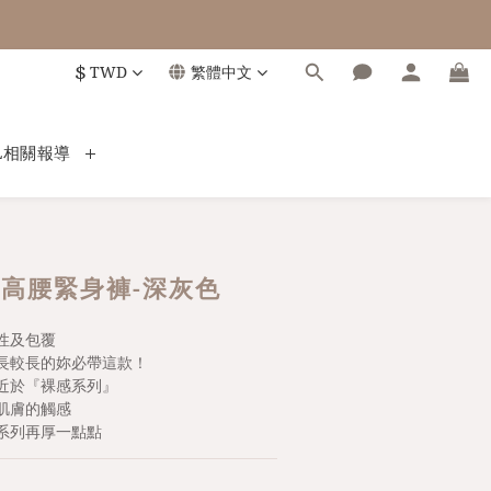
$
TWD
繁體中文
L相關報導
高腰緊身褲-深灰色
性及包覆
長較長的妳必帶這款！
近於『裸感系列』
肌膚的觸感
系列再厚一點點