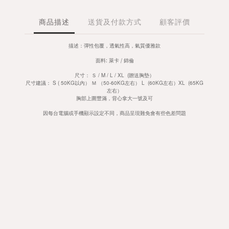
商品描述
送貨及付款方式
顧客評價
描述：彈性包覆，透氣性高，氣質優雅款
面料: 萊卡 / 錦倫
尺寸： Ｓ / M / L / XL (贈送胸墊）
尺寸建議： S ( 50KG以內） Ｍ （50-60KG左右） L (60KG左右）XL (65KG
左右）
胸部上圍豐滿，背心拿大一號及可
因每台電腦或手機顯示設定不同，商品呈現難免會有些色差問題