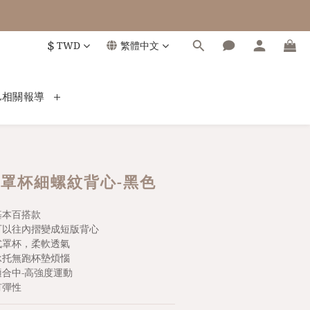
$
TWD
繁體中文
L相關報導
罩杯細螺紋背心-黑色
典基本百搭款
擺可以往內摺變成短版背心
體式罩杯，柔軟透氣
心承托無跑杯墊煩惱
常適合中-高強度運動
有彈性