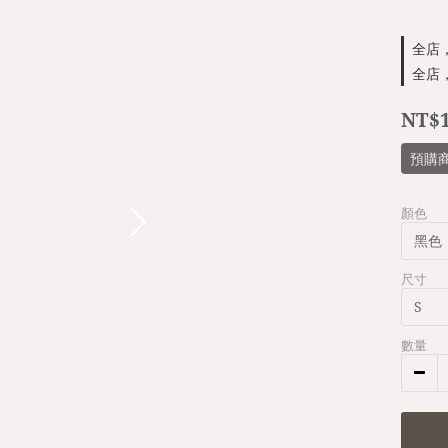
全店，
全店，
NT$1
預購
顏色
尺寸
數量