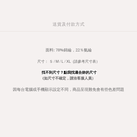
送貨及付款方式
面料: 78%錦綸，22％氨綸
尺寸： Ｓ / M / L / XL (請參考尺寸表）
找不到尺寸？點我找適合妳的尺寸
(如尺寸不確定，請洽客服人員）
因每台電腦或手機顯示設定不同，商品呈現難免會有些色差問題