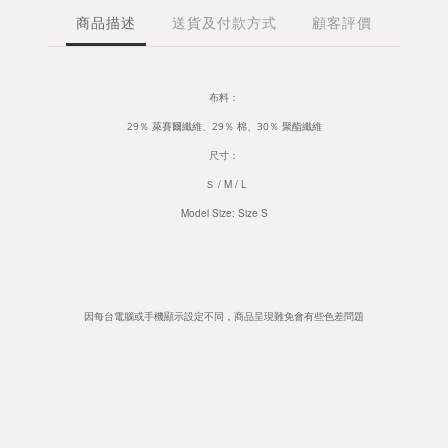
商品描述
送貨及付款方式
顧客評價
布料：
29％ 萊賽爾纖維、29％ 棉、30％ 聚酯纖維
尺寸：
Ｓ / M / L
Model Size: Size S
因每台電腦或手機顯示設定不同，商品呈現難免會有些色差問題