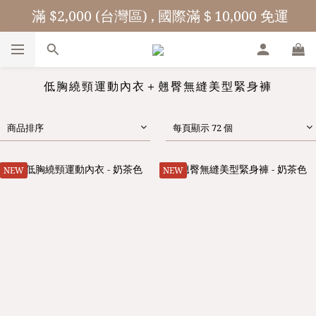
 滿 $2,000 (台灣區) , 國際滿＄10,000 免運
低胸繞頸運動內衣＋翹臀無縫美型緊身褲
商品排序
每頁顯示 72 個
NEW
NEW